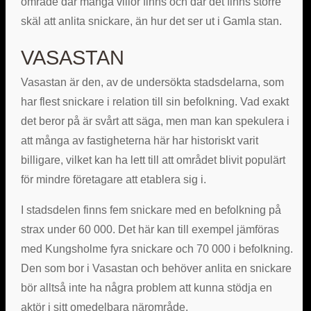
område där många villor finns och där det finns större
skäl att anlita snickare, än hur det ser ut i Gamla stan.
VASASTAN
Vasastan är den, av de undersökta stadsdelarna, som
har flest snickare i relation till sin befolkning. Vad exakt
det beror på är svårt att säga, men man kan spekulera i
att många av fastigheterna här har historiskt varit
billigare, vilket kan ha lett till att området blivit populärt
för mindre företagare att etablera sig i.
I stadsdelen finns fem snickare med en befolkning på
strax under 60 000. Det här kan till exempel jämföras
med Kungsholme fyra snickare och 70 000 i befolkning.
Den som bor i Vasastan och behöver anlita en snickare
bör alltså inte ha några problem att kunna stödja en
aktör i sitt omedelbara närområde.