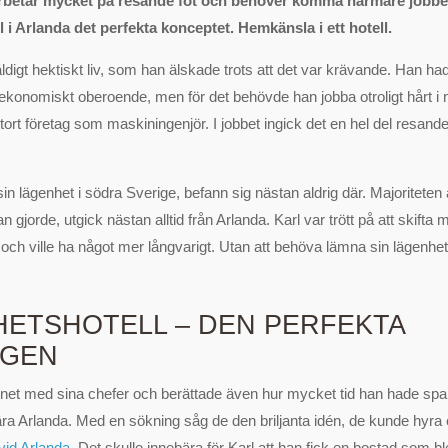
betar mycket på resande fot och behöver komma närmare jobbet,
 i Arlanda det perfekta konceptet. Hemkänsla i ett hotell.
väldigt hektiskt liv, som han älskade trots att det var krävande. Han 
 ekonomiskt oberoende, men för det behövde han jobba otroligt hårt i n
tort företag som maskiningenjör. I jobbet ingick det en hel del resan
n lägenhet i södra Sverige, befann sig nästan aldrig där. Majoriteten 
 gjorde, utgick nästan alltid från Arlanda. Karl var trött på att skifta m
n och ville ha något mer långvarigt. Utan att behöva lämna sin lägenhet
ETSHOTELL – DEN PERFEKTA
NGEN
net med sina chefer och berättade även hur mycket tid han hade spara
ra Arlanda. Med en sökning såg de den briljanta idén, de kunde hyra 
vid Arlanda
. Det skulle innebära för Karl att han fick en bostad som 