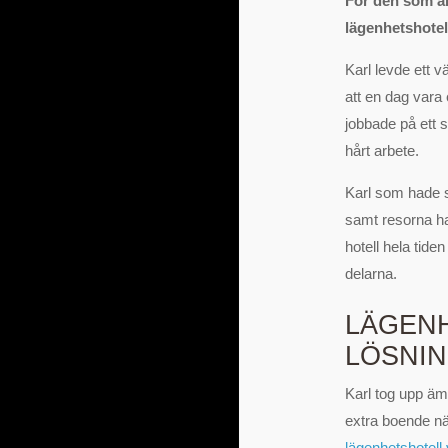
För den som ar
lägenhetshotell
Karl levde ett 
att en dag vara
jobbade på ett s
hårt arbete.
Karl som hade si
samt resorna han
hotell hela tide
delarna.
LÄGENH
LÖSNI
Karl tog upp äm
extra boende nä
lägenhetshotell 