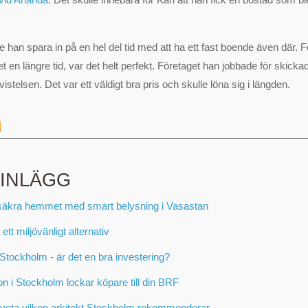
 han spara in på en hel del tid med att ha ett fast boende även där. 
 en längre tid, var det helt perfekt. Företaget han jobbade för skicka
vistelsen. Det var ett väldigt bra pris och skulle löna sig i längden.
 INLÄGG
säkra hemmet med smart belysning i Vasastan
 ett miljövänligt alternativ
Stockholm - är det en bra investering?
on i Stockholm lockar köpare till din BRF
 veta vilken arkitekt Stockholm rekommenderar