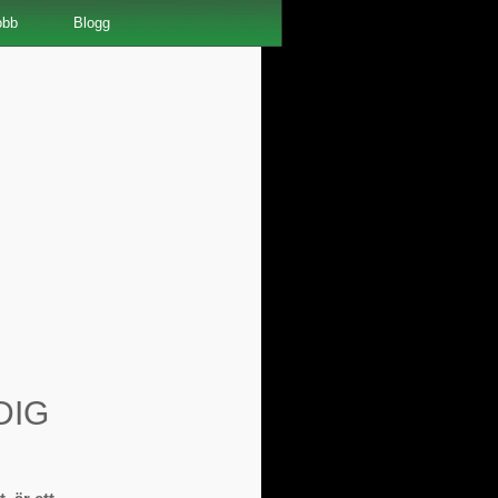
obb
Blogg
DIG