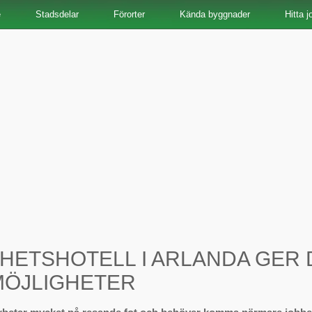
e
Stadsdelar
Förorter
Kända byggnader
Hitta j
HETSHOTELL I ARLANDA GER 
MÖJLIGHETER