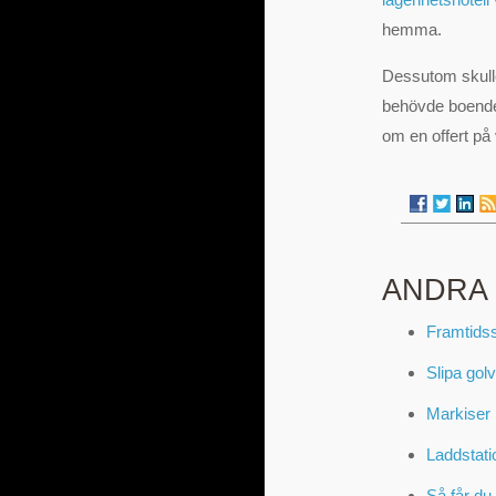
hemma.
Dessutom skulle
behövde boendet
om en offert på 
ANDRA
Framtids
Slipa golv
Markiser 
Laddstati
Så får du