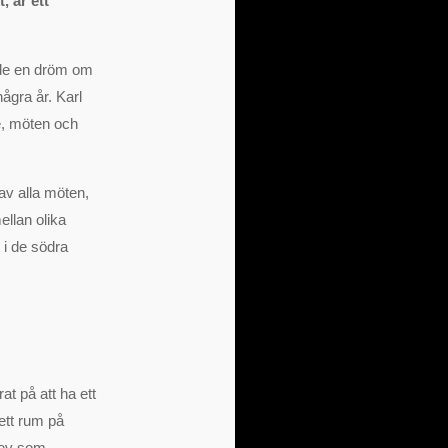
 är ett
hade en dröm om
ågra år. Karl
de, möten och
av alla möten,
ellan olika
 i de södra
t på att ha ett
ett rum på
blev som