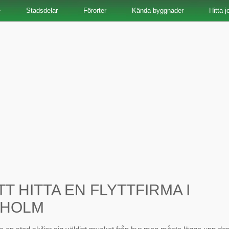
e
Stadsdelar
Förorter
Kända byggnader
Hitta j
TT HITTA EN FLYTTFIRMA I
KHOLM