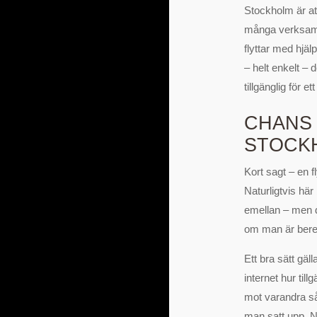
Stockholm är att
många verksamm
flyttar med hjäl
– helt enkelt – 
tillgänglig för e
CHANS 
STOCK
Kort sagt – en fl
Naturligtvis här
emellan – men de
om man är bered
Ett bra sätt gä
internet hur til
mot varandra s
man satt upp. Nat