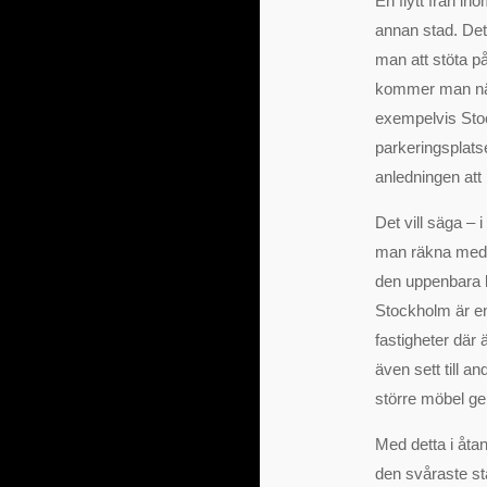
En flytt från in
annan stad. Det
man att stöta p
kommer man näm
exempelvis Stoc
parkeringsplats
anledningen att 
Det vill säga – 
man räkna med a
den uppenbara br
Stockholm är en
fastigheter där 
även sett till 
större möbel g
Med detta i åtan
den svåraste st