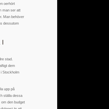
en oerhört
m man ser att
er. Man behöver
inns dessutom
 I
dre stad.
aftigt dem
a i Stockholm
lla upp på
och ställa dessa
s om den budget
iktigast är att