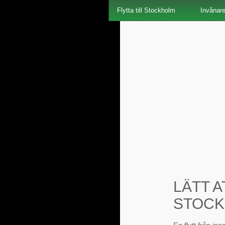
Flytta till Stockholm
Invånar
LÄTT A
STOC