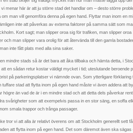
om en stad skiljer sig väldigt mycket från hur man måste lägga upp den
 vi menar här är att ju större stad det handlar om – desto större pr
å om man vill genomföra denna på egen hand. Flyttar man inom en m
ligen inte att påverkas av externa faktorer på samma sätt som man
kholm. Kort sagt; man slipper oroa sig för trafiken, man slipper oroa 
er och man slipper vara orolig för att återvända till den gamla bostad
man inte fått plats med alla sina saker.
i en mindre stads så är det bara att åka tillbaka och hämta detta, i St
tt en sådan retur kostar väldigt mycket i tid; uteslutande beroende p
ist på parkeringsplatser vi nämnde ovan. Som ytterligare förklaring ti
 tuffare stad att flytta inom på egen hand måste vi även addera att 
är högre än vad de är i en mindre stad och att detta dels påverkar ren
andra svårigheter som att exempelvis passa in en stor säng, en soffa e
enom smala trappor och trånga passager.
ke tror vi att alla är relativt överens om att Stockholm generellt sett 
aden att flytta inom på egen hand. Det som däremot även ska sägas gä