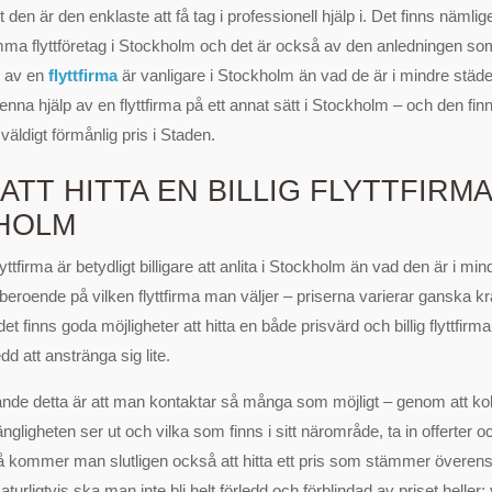
 den är den enklaste att få tag i professionell hjälp i. Det finns nämlig
a flyttföretag i Stockholm och det är också av den anledningen so
p av en
flyttfirma
är vanligare i Stockholm än vad de är i mindre städ
denna hjälp av en flyttfirma på ett annat sätt i Stockholm – och den f
tt väldigt förmånlig pris i Staden.
ATT HITTA EN BILLIG FLYTTFIRMA
HOLM
yttfirma är betydligt billigare att anlita i Stockholm än vad den är i min
 beroende på vilken flyttfirma man väljer – priserna varierar ganska kr
t finns goda möjligheter att hitta en både prisvärd och billig flyttfirm
d att anstränga sig lite.
llande detta är att man kontaktar så många som möjligt – genom att ko
lgängligheten ser ut och vilka som finns i sitt närområde, ta in offerter 
å kommer man slutligen också att hitta ett pris som stämmer överen
urligtvis ska man inte bli helt förledd och förblindad av priset heller; v