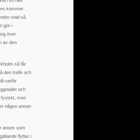
na i en helt
oblem kommer
indre stad så
 gör i
sig över
en av den
ockholm så får
å den trafik och
ll varför
byggnader och
t fysiskt, men
ller någon annan
får anses som
llande flyttar i