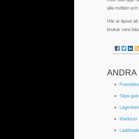
alla möbler och 
Här är tipset at
brukar vara bäs
ANDRA
Framtids
Slipa golv
Lägenhetsh
Markiser 
Laddstati