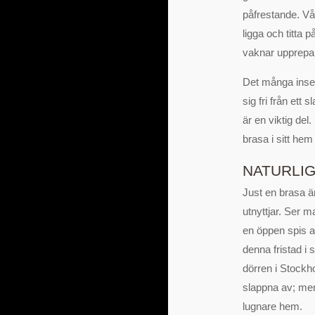
påfrestande. Vår
ligga och titta 
vaknar upprepa 
Det många insett
sig fri från ett
är en viktig del
brasa i sitt hem
NATURLI
Just en brasa ä
utnyttjar. Ser m
en öppen spis a
denna fristad i 
dörren i Stockho
slappna av; men 
lugnare hem.