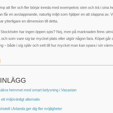
mp att fler och fler börjar inreda med exempelvis sten och trä i sina 
 får en avslappnande, naturlig miljö som hjälper en att slappna av. 
r ytterligare en dimension till detta.
i Stockholm har ingen öppen spis? Nej, men på marknaden finns utm
 och som vare sig tar mycket plats eller utgör någon fara. Köpet går 
ng – både i sig själv och sett till hur mycket man kan spara i sin vär
 INLÄGG
säkra hemmet med smart belysning i Vasastan
 ett miljövänligt alternativ
otell i Arlanda ger dig fler möjligheter