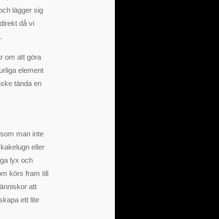
och lägger sig
direkt då vi
.
ar om att göra
turliga element
anske tända en
n som man inte
 kakelugn eller
iga lyx och
m körs fram till
änniskor att
kapa ett lite