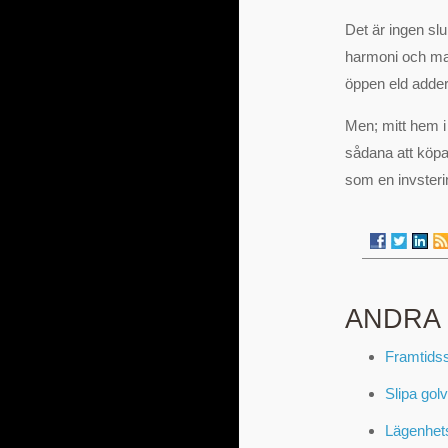
Det är ingen slu
harmoni och man
öppen eld addera
Men; mitt hem 
sådana att köpa
som en invsteri
ANDRA
Framtids
Slipa golv
Lägenhetsh