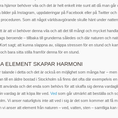
a hjärnor behöver vila och det är helt enkelt inte sunt att då man går 
på bilder på Instagram, uppdateringar på Facebook eller på Twitter och 
proceduren. Som att något världsavgörande skulle hänt under natten
 är att vi behöver denna vila och att det till mångt och mycket handl
 slags beroende – tillbaka till grunderna således och där naturen och na
. Kort sagt; att kunna slappna av, släppa stressen för en stund och k
 och bara sitta stilla framför denna för en stund.
GA ELEMENT SKAPAR HARMONI
r talande i detta och det är också en möjlighet som många har – me
an till en äldre bostad i Stockholm så finns det ofta där exempelvis en
tt använda och det enda som behövs för att skaffa sig denna vardagl
sin vardag är att köpa lite ved.
Ved
som går utmärkt att beställa och so
lm. Vi anser naturligtvis inte att ved i sig är det som kommer att få m
vi anser att element från naturen – ved, vatten, sten – samtliga kan s