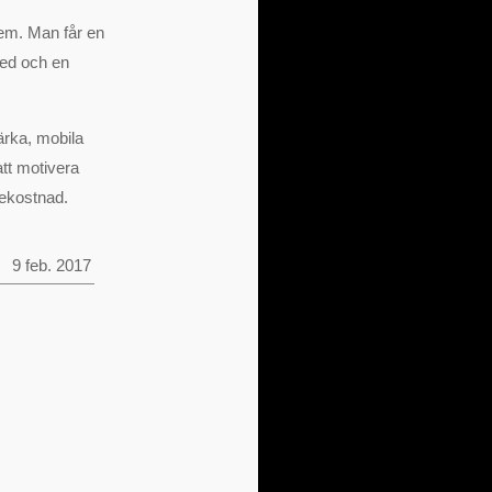
hem. Man får en
Ved och en
ärka, mobila
att motivera
mekostnad.
9 feb. 2017