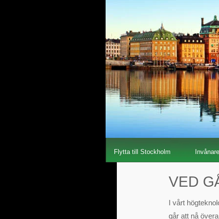
Flytta till Stockholm
Invånar
VED G
I vårt högteknol
går att nå övera