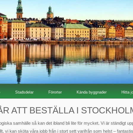
e
Stadsdelar
Förorter
Kända byggnader
Hitta j
ÅR ATT BESTÄLLA I STOCKHOL
ogiska samhälle så kan det ibland bli lite för mycket. Vi är ständigt u
llt, vi kan sköta våra jobb från i stort sett varifrån som helst – fantas