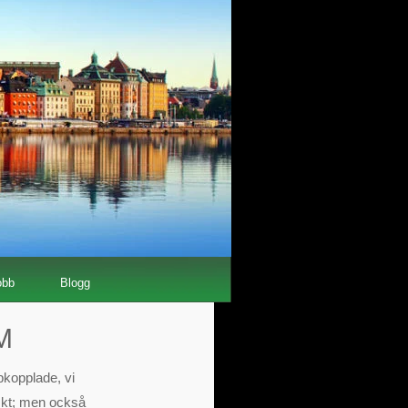
obb
Blogg
M
ppkopplade, vi
tiskt; men också