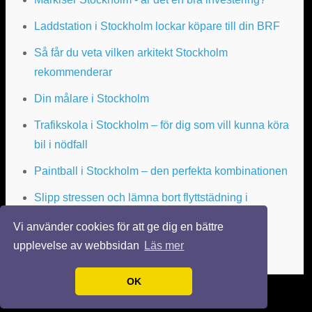
Laddstation i Stockholm lockar köpare till din BRF
Så får du veta vilken arkitekt Stockholm
rekommenderar
Din målare i Stockholm
Trafikskola i Stockholm – för dig som vill kunna köra
bil i nödfall
Paintball i Stockholm – den perfekta kombinationen
Slipp stressen och lämna bort flyttstädning i
Stockholm
Vi använder cookies för att ge dig en bättre
upplevelse av webbsidan
Läs mer
OK
© 2026 FLYTTATILLSTOCKHOLM.NU. ALLA RÄTTIGHETER FÖRBEHÅLLNA.