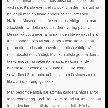
dels för funtionalitet och dels alltså för att de ska bli
vackrare. Kända exempel i Stockholm där man just nu
håller på med en fasadrenovering är Slottet och
National Museum och där ser man verkligen hur man i
Stockholm tar detta med fasadrenovering på allvar.
Dessa två byggnader är ju nämligen lite av nav i hela
turistnäringen och att därför täcka hela slottet för att
genomföra en fasadrenovering är alltså väldigt vågat –
men absolut nödvändigt. Man kan allstå genom denna
fasadrenovering säkerställe att även kommande
generationer kommer att kunna njuta av denna
sevärdhet i Stockholm och dessutom få slottet att mer
likna sitt ursprungliga skick.
Man bedömde alltså här att man kunde ta några år för
fasadrenovering – och kanske minskad turism – mot att
framtiden kommer att dra mycket mer folk. Här har