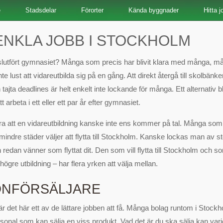
e
Stadsdelar
Förorter
Kända byggnader
Hitta j
 ENKLA JOBB I STOCKHOLM
slutfört gymnasiet? Många som precis har blivit klara med många, m
te lust att vidareutbilda sig på en gång. Att direkt återgå till skolbän
tajta deadlines är helt enkelt inte lockande för många. Ett alternativ bli
tt arbeta i ett eller ett par år efter gymnasiet.
bra att en vidareutbildning kanske inte ens kommer på tal. Många som 
 mindre städer väljer att flytta till Stockholm. Kanske lockas man av st
 redan vänner som flyttat dit. Den som vill flytta till Stockholm och so
högre utbildning – har flera yrken att välja mellan.
ONFÖRSÄLJARE
är det här ett av de lättare jobben att få. Många bolag runtom i Stock
rsonal som kan sälja en viss produkt. Vad det är du ska sälja kan vari