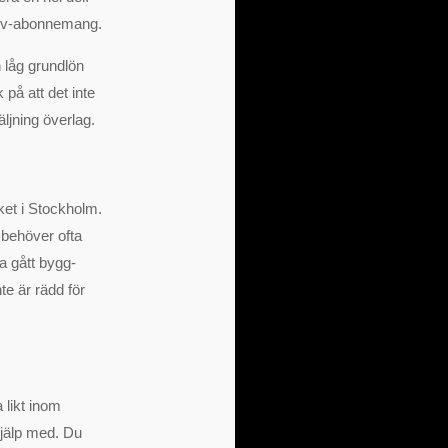
er tv-abonnemang.
n låg grundlön
på att det inte
äljning överlag.
ket i Stockholm.
behöver ofta
ha gått bygg-
te är rädd för
 likt inom
hjälp med. Du