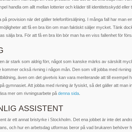
mpel handla om allt mellan lotterier och kläder till identitetsskydd ell
 på provision när det gäller telefonförsäljning. I många fall har man e
jligheter att få en bra lön om man faktiskt säljer mycket. Tänk dock 
as sälja bra. För att få en bra lön bör man ha en viss fallenhet för förs
G
n är stark som aldrig förr, något som kanske märks av särskilt myc
kommer också rivning i någon mån. Den som vill jobba med rivning 
tbildning, även om det givetvis kan vara meriterande att till exempel 
å gymnasiet. Att jobba med rivning är fysiskt, så det gäller att man in
n läsa mer om rivningsarbete på
denna sida
.
LIG ASSISTENT
ent är ett annat bristyrke i Stockholm. Det ena jobbet är inte det andra
tans, och hur en arbetsdag utformas beror på vad brukaren behöver 