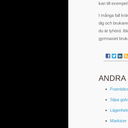
kan till exempel 
I många fall krä
dig och brukare
du är lyhörd. I
gymnasiet bruka
ANDRA
Framtids
Slipa golv
Lägenhetsh
Markiser 