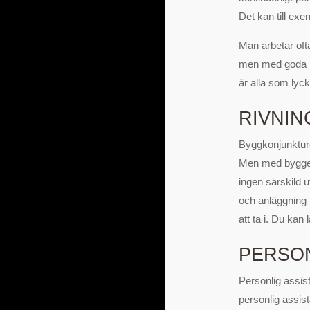
Det kan till exe
Man arbetar ofta
men med goda mö
är alla som lyck
RIVNIN
Byggkonjunkture
Men med bygge 
ingen särskild u
och anläggning p
att ta i. Du ka
PERSON
Personlig assist
personlig assis