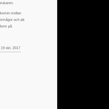
 brukaren.
onkemin mellan
förmågor och att
 form på
19 okt. 2017