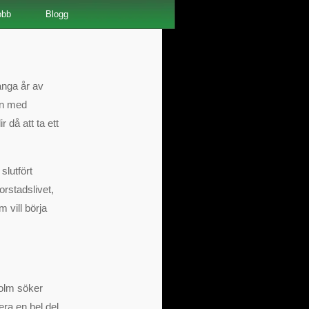
obb
Blogg
ånga år av
ken med
r då att ta ett
slutfört
orstadslivet,
m vill börja
holm söker
era en hel del.